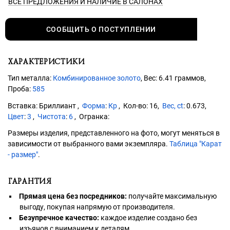
ВСЕ ПРЕДЛОЖЕНИЯ
И НАЛИЧИЕ В САЛОНАХ
СООБЩИТЬ О ПОСТУПЛЕНИИ
ХАРАКТЕРИСТИКИ
Тип металла:
Комбинированное золото
, Вес: 6.41 граммов,
Проба:
585
Бриллиант
Форма
:
Кр
16
Вес, ct
:
0.673
Цвет
:
3
Чистота
:
6
Размеры изделия, представленного на фото, могут меняться в
зависимости от выбранного вами экземпляра.
Таблица "Карат
- размер"
.
ГАРАНТИЯ
Прямая цена без посредников:
получайте максимальную
выгоду, покупая напрямую от производителя.
Безупречное качество:
каждое изделие создано без
изъянов с вниманием к деталям.