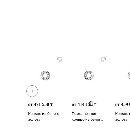
от 471 550
от 414 150
от 459
₸
₸
Кольцо из белого
Помолвочное
Кольцо 
золота
кольцо из белого
золота
золота