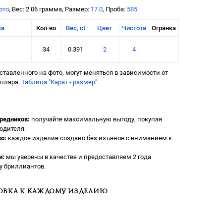
ото
, Вес: 2.06 грамма, Размер:
17.0
, Проба:
585
ма
Кол-во
Вес, ct
Цвет
Чистота
Огранка
34
0.391
2
4
тавленного на фото, могут меняться в зависимости от
мпляра.
Таблица "Карат - размер"
.
редников:
получайте максимальную выгоду, покупая
одителя.
о:
каждое изделие создано без изъянов с вниманием к
и:
мы уверены в качестве и предоставляем 2 года
у бриллиантов.
ОВКА К КАЖДОМУ ИЗДЕЛИЮ