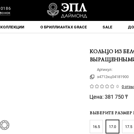
 0186
вонок
КОЛЛЕКЦИИ
О БРИЛЛИАНТАХ GRACE
SALE
ДО
КОЛЬЦО ИЗ БЕ
ВЫРАЩЕННЫМ
Артикул:
э4712кц04181900
0
0 отзы
Цена:
381 750
₸
ВЫБЕРИТЕ РАЗМЕР 
16.5
17.0
17.5