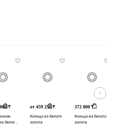
 000
от 459 250
372 800
от 454
₸
₸
₸
очное
Кольцо из белого
Кольцо из белого
Кольцо 
из белого
золота
золота
золота