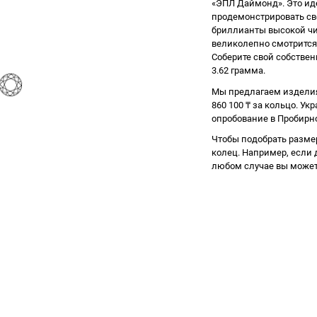
«ЭПЛ Даймонд». Это ид
продемонстрировать сво
бриллианты высокой чис
великолепно смотрится 
Соберите свой собствен
3.62 грамма.
Мы предлагаем изделия
860 100
₸
за кольцо. Ук
опробование в Пробирно
Чтобы подобрать разме
колец. Например, если д
любом случае вы может