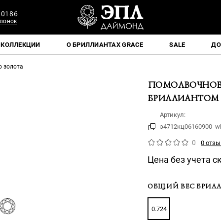
 0186
вонок
КОЛЛЕКЦИИ
О БРИЛЛИАНТАХ GRACE
SALE
ДО
о золота
ПОМОЛВОЧНОЕ 
БРИЛЛИАНТОМ
Артикул:
э4712кц06160900_wh
0
0 отзы
Цена без учета с
ОБЩИЙ ВЕС БРИЛЛ
0.724