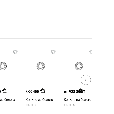
0
833 400
от 928 800
832 5
₸
₸
₸
из белого
Кольцо из белого
Кольцо из белого
Класси
золота
золота
кольцо 
золота