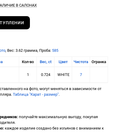
АЛИЧИЕ В САЛОНАХ
СТУПЛЕНИИ
ото
, Вес: 3.62 грамма, Проба:
585
ма
Кол-во
Вес, ct
Цвет
Чистота
Огранка
1
0.724
WHITE
7
тавленного на фото, могут меняться в зависимости от
мпляра.
Таблица "Карат - размер"
.
редников:
получайте максимальную выгоду, покупая
одителя.
о:
каждое изделие создано без изъянов с вниманием к