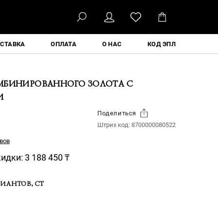
ҚАЗ
СТАВКА
ОПЛАТА
О НАС
КОД ЭПЛ
МБИНИРОВАННОГО ЗОЛОТА С
И
Поделиться
Штрих код:
8700000080522
вов
кидки:
3 188 450
₸
ИАНТОВ, CT