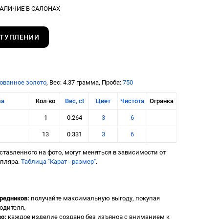
АЛИЧИЕ В САЛОНАХ
СТУПЛЕНИИ
ованное золото
, Вес: 4.37 грамма, Проба:
750
ма
Кол-во
Вес, ct
Цвет
Чистота
Огранка
1
0.264
3
6
13
0.331
3
6
тавленного на фото, могут меняться в зависимости от
мпляра.
Таблица "Карат - размер"
.
редников:
получайте максимальную выгоду, покупая
одителя.
о:
каждое изделие создано без изъянов с вниманием к