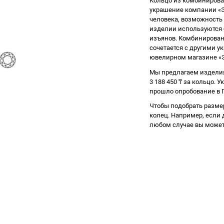
Кольцо из комбинирова
украшение компании «Э
человека, возможность 
изделии используются 
изъянов. Комбинирован
сочетается с другими у
ювелирном магазине «ЭП
Мы предлагаем изделия
3 188 450
₸
за кольцо. У
прошло опробование в П
Чтобы подобрать разме
колец. Например, если д
любом случае вы может