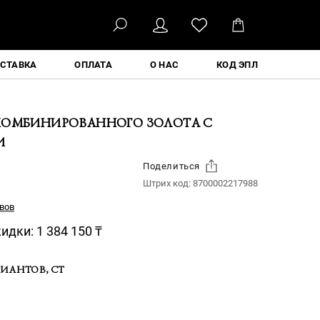
ҚАЗ
СТАВКА
ОПЛАТА
О НАС
КОД ЭПЛ
КОМБИНИРОВАННОГО ЗОЛОТА С
И
Поделиться
Штрих код:
8700002217988
вов
кидки:
1 384 150
₸
ИАНТОВ, CT