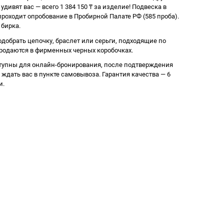
дивят вас — всего 1 384 150
₸
за изделие! Подвеска в
роходит опробование в Пробирной Палате РФ (585 проба).
 бирка.
одобрать цепочку, браслет или серьги, подходящие по
продаются в фирменных черных коробочках.
тупны для онлайн-бронирования, после подтверждения
 ждать вас в пункте самовывоза. Гарантия качества — 6
и.