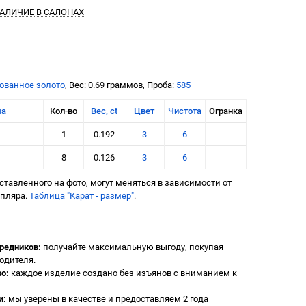
АЛИЧИЕ В САЛОНАХ
ованное золото
, Вес: 0.69 граммов, Проба:
585
ма
Кол-во
Вес, ct
Цвет
Чистота
Огранка
1
0.192
3
6
8
0.126
3
6
тавленного на фото, могут меняться в зависимости от
мпляра.
Таблица "Карат - размер"
.
редников:
получайте максимальную выгоду, покупая
одителя.
о:
каждое изделие создано без изъянов с вниманием к
и:
мы уверены в качестве и предоставляем 2 года