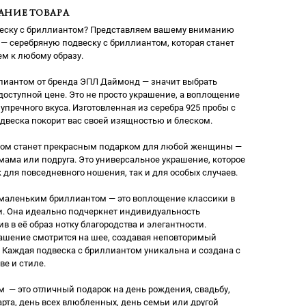
АНИЕ ТОВАРА
веску с бриллиантом? Представляем вашему вниманию
— серебряную подвеску с бриллиантом, которая станет
м к любому образу.
ллиантом от бренда ЭПЛ Даймонд — значит выбрать
доступной цене. Это не просто украшение, а воплощение
зупречного вкуса. Изготовленная из серебра 925 пробы с
двеска покорит вас своей изящностью и блеском.
том станет прекрасным подарком для любой женщины —
мама или подруга. Это универсальное украшение, которое
 для повседневного ношения, так и для особых случаев.
 маленьким бриллиантом — это воплощение классики в
. Она идеально подчеркнет индивидуальность
в в её образ нотку благородства и элегантности.
ашение смотрится на шее, создавая неповторимый
 Каждая подвеска с бриллиантом уникальна и создана с
ве и стиле.
 — это отличный подарок на день рождения, свадьбу,
арта, день всех влюбленных, день семьи или другой