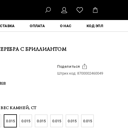
ҚАЗ
СТАВКА
ОПЛАТА
О НАС
КОД ЭПЛ
СЕРЕБРА С БРИЛЛИАНТОМ
Поделиться
Штрих код:
8700002460049
вов
ВЕС КАМНЕЙ, CT
0.015
0.015
0.015
0.015
0.015
0.015