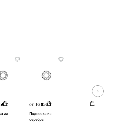
750
от 16 850
₸
₸
а из
Подвеска из
серебра