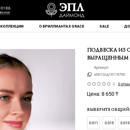
 0186
вонок
КОЛЛЕКЦИИ
О БРИЛЛИАНТАХ GRACE
SALE
ДО
ПОДВЕСКА ИЗ 
ВЫРАЩЕННЫМ
Артикул:
э0612пд10174700
0
0 отзы
Цена:
8 650
₸
ВЫБЕРИТЕ ОБЩИЙ 
0.011
0.015
0.015