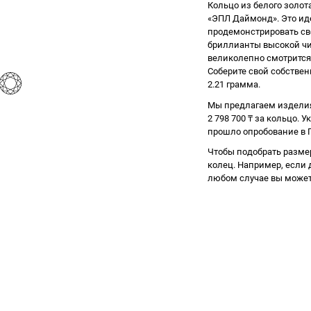
Кольцо из белого золо
«ЭПЛ Даймонд». Это ид
продемонстрировать сво
бриллианты высокой чис
великолепно смотрится 
Соберите свой собствен
2.21 грамма.
Мы предлагаем изделия
2 798 700
₸
за кольцо. У
прошло опробование в П
Чтобы подобрать разме
колец. Например, если д
любом случае вы может