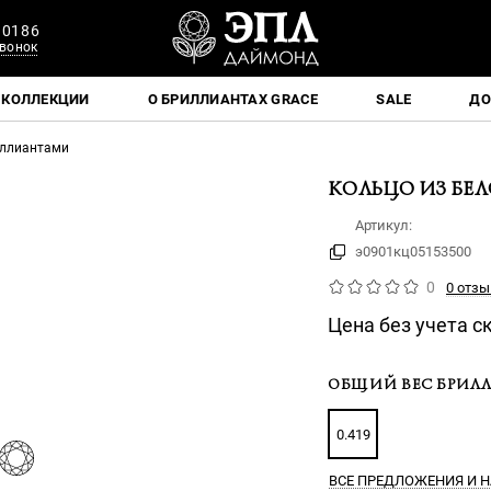
 0186
вонок
КОЛЛЕКЦИИ
О БРИЛЛИАНТАХ GRACE
SALE
ДО
иллиантами
КОЛЬЦО ИЗ БЕ
Артикул:
э0901кц05153500
0
0 отзы
Цена без учета с
ОБЩИЙ ВЕС БРИЛЛ
0.419
ВСЕ ПРЕДЛОЖЕНИЯ
И Н