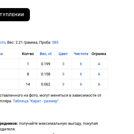
СТУПЛЕНИИ
ото
, Вес: 2.21 грамма, Проба:
585
ма
Кол-во
Вес, ct
Цвет
Чистота
Огранка
1
0.199
3
6
А
8
0.158
3
6
А
14
0.062
3
6
А
тавленного на фото, могут меняться в зависимости от
мпляра.
Таблица "Карат - размер"
.
редников:
получайте максимальную выгоду, покупая
одителя.